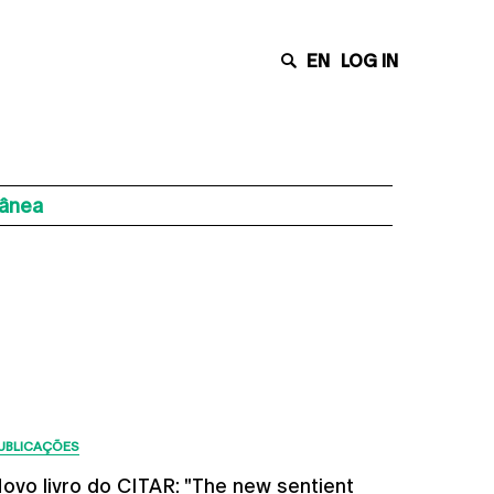
EN
LOG IN
rânea
Últimas Notícias
UBLICAÇÕES
ovo livro do CITAR: "The new sentient