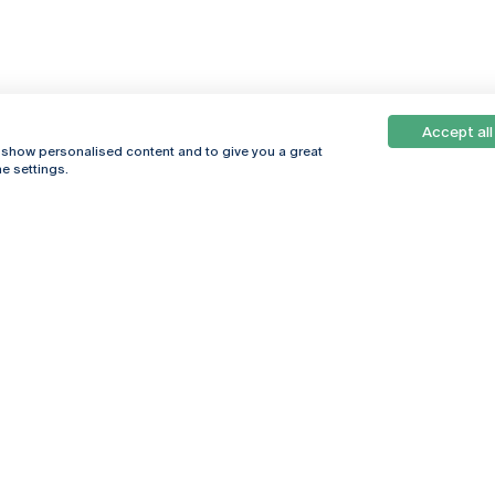
Accept all
, show personalised content and to give you a great
e settings.
Online
© 2026
Universidade
Católica
s
Portuguesa
hegar
Política de
ter
Privacidade
Termos &
Condições
Direitos do Titular
dos Dados
Entidades Financiadoras