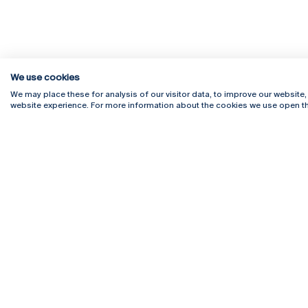
We use cookies
We may place these for analysis of our visitor data, to improve our website
website experience. For more information about the cookies we use open th
Rua Diogo Botelho 1327
Campus 
4169-005 Porto
Webmail
+351 226 196 240
Intranet
Email:
artes@ucp.pt
Serviço
Como C
Newslet