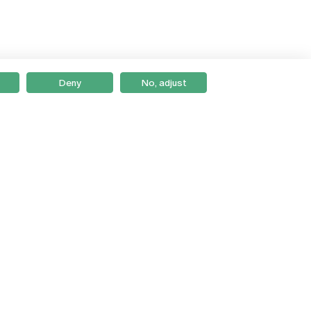
Deny
No, adjust
Braga
Lisboa
Porto
Viseu