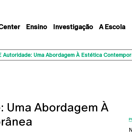
 Center
Ensino
Investigação
A Escola
E Autoridade: Uma Abordagem À Estética Contempo
e: Uma Abordagem À
orânea
P
N