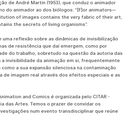
ição de André Martin (1953), que conduz o animador
lho do animador ao dos biólogos: “[F]or animators—
tion of images contains the very fabric of their art,
ontains the secrets of living organisms”.
 uma reflexão sobre as dinâmicas de invisibilização
ormas de resistência que daí emergem, como por
dade do trabalho, sobretudo na questão da autoria das
 a invisibilidade da animação em si, frequentemente
m como a sua expansão silenciosa na contaminação
ma de imagem real através dos efeitos especiais e as
 Animation and Comics é organizada pelo CITAR -
ia das Artes. Temos o prazer de convidar os
investigações num evento transdisciplinar que reúne