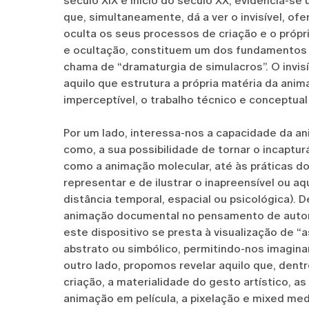
século XIX e início do século XX, evidencia-s
que, simultaneamente, dá a ver o invisível, o
oculta os seus processos de criação e o próp
e ocultação, constituem um dos fundamentos d
chama de “dramaturgia de simulacros”. O invis
aquilo que estrutura a própria matéria da anim
imperceptível, o trabalho técnico e conceptual
Por um lado, interessa-nos a capacidade da ani
como, a sua possibilidade de tornar o incapturáve
como a animação molecular, até às práticas 
representar e de ilustrar o inapreensível ou a
distância temporal, espacial ou psicológica).
animação documental no pensamento de autor
este dispositivo se presta à visualização de “a
abstrato ou simbólico, permitindo-nos imaginar
outro lado, propomos revelar aquilo que, dent
criação, a materialidade do gesto artístico, a
animação em película, a pixelação e mixed med