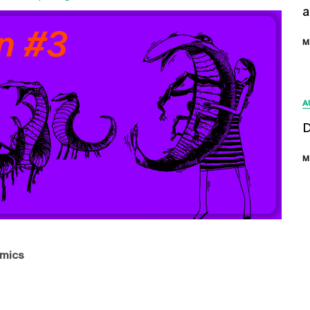
a
M
A
D
M
omics