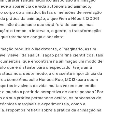
e um caráter fantasmagórico associado à animação
ferece a aparência de vida autónoma ao animado,
rio corpo do animador. Estas dimensões de revelação
a prática da animação, a que Pierre Hébert (2006)
ível não é apenas o que está fora de campo, mas
ação: o tempo, o intervalo, o gesto, a transformação
 que raramente chega a ser visto.
mação produzir o inexistente, o imaginário, assim
l visível: da sua utilização para fins científicos, tais
documentais, que encontram na animação um modo de
quilo que é distante para o espectador (seja uma
 Destacamos, deste modo, a crescente importância da
es como Annabelle Honess-Roe, (2013) para quem
spetos invisíveis da vida, muitas vezes num estilo
 o mundo a partir da perspetiva de outra pessoa." Por
ro da sua prática permanece oculto, os processos de
s técnicas marginais e experimentais, como a
ia. Propomos refletir sobre a prática da animação na