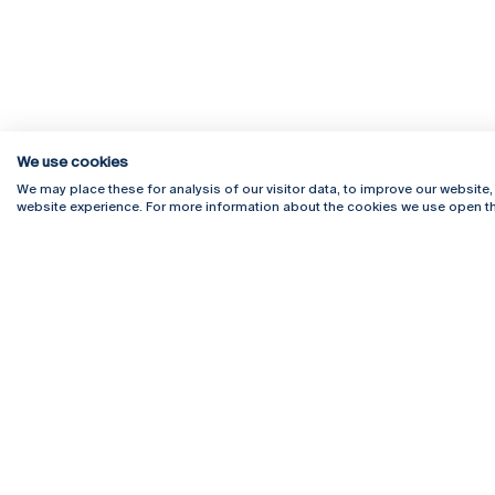
We use cookies
We may place these for analysis of our visitor data, to improve our website
website experience. For more information about the cookies we use open th
Rua Diogo Botelho 1327
Campus 
4169-005 Porto
Webmail
+351 226 196 240
Intranet
Email:
artes@ucp.pt
Serviço
Como C
Newslet