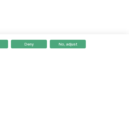
Deny
No, adjust
Braga
Lisboa
Porto
Viseu