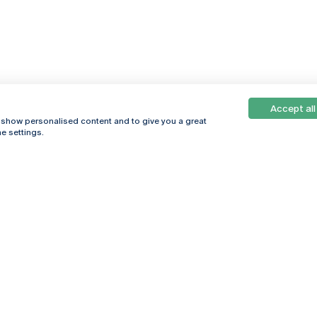
Accept all
, show personalised content and to give you a great
e settings.
Online
© 2026
Universidade
Católica
s
Portuguesa
hegar
Política de
ter
Privacidade
Termos &
Condições
Direitos do Titular
dos Dados