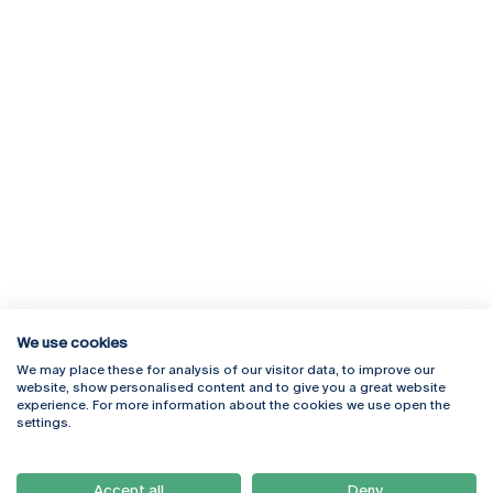
We use cookies
We may place these for analysis of our visitor data, to improve our
Rua Diogo Botelho 1327
Campus Online
website, show personalised content and to give you a great website
4169-005 Porto
Webmail
experience. For more information about the cookies we use open the
+351 226 196 240
Intranet
settings.
Email:
artes@ucp.pt
Serviços
Como Chegar
Accept all
Deny