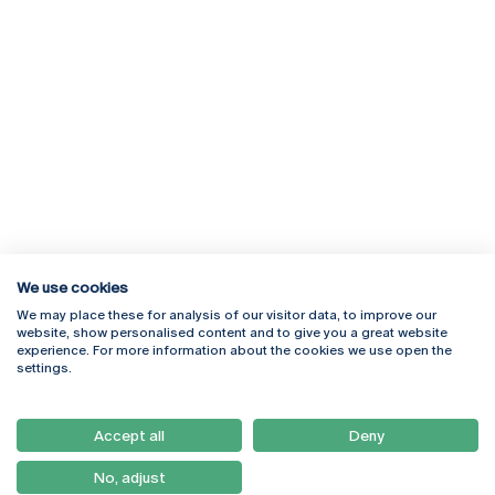
We use cookies
We may place these for analysis of our visitor data, to improve our
Rua Diogo Botelho 1327
Campus Online
website, show personalised content and to give you a great website
4169-005 Porto
Webmail
experience. For more information about the cookies we use open the
+351 226 196 240
Intranet
settings.
Email:
artes@ucp.pt
Serviços
Como Chegar
Accept all
Deny
Newsletter
No, adjust