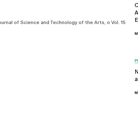
C
A
E
rnal of Science and Technology of the Arts, o Vol. 15
M
P
N
a
M