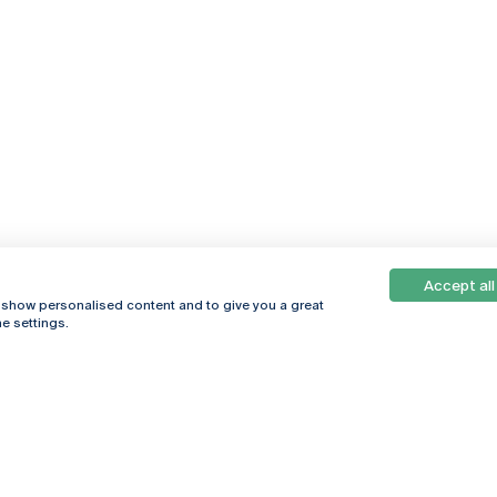
Accept all
, show personalised content and to give you a great
e settings.
Online
© 2026
Universidade
Católica
s
Portuguesa
hegar
Política de
ter
Privacidade
Termos &
Condições