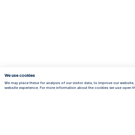
We use cookies
We may place these for analysis of our visitor data, to improve our website
website experience. For more information about the cookies we use open th
Rua Diogo Botelho 1327
Campus 
4169-005 Porto
Webmail
+351 226 196 240
Intranet
Email:
artes@ucp.pt
Serviço
Como C
Newslet