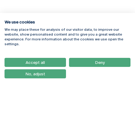
We use cookies
We may place these for analysis of our visitor data, to improve our
Rua Diogo Botelho 1327
Campus Online
website, show personalised content and to give you a great website
4169-005 Porto
Webmail
experience. For more information about the cookies we use open the
+351 226 196 240
Intranet
settings.
Email:
artes@ucp.pt
Serviços
Como Chegar
Accept all
Deny
Newsletter
No, adjust
© 2026
Braga
Universidade Católica
Lisboa
Portuguesa
Porto
Viseu
Política de Privacidade
Termos & Condições
Direitos do Titular dos
Dados