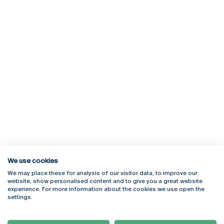
We use cookies
We may place these for analysis of our visitor data, to improve our
Rua Diogo Botelho 1327
Campus Online
website, show personalised content and to give you a great website
4169-005 Porto
Webmail
experience. For more information about the cookies we use open the
+351 226 196 240
Intranet
settings.
Email:
artes@ucp.pt
Serviços
Como Chegar