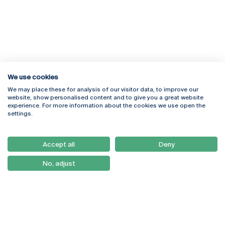
We use cookies
We may place these for analysis of our visitor data, to improve our
Rua Diogo Botelho 1327
Campus Online
website, show personalised content and to give you a great website
4169-005 Porto
Webmail
experience. For more information about the cookies we use open the
+351 226 196 240
Intranet
settings.
Email:
artes@ucp.pt
Serviços
Como Chegar
Accept all
Deny
Newsletter
No, adjust
© 2026
Braga
Universidade Católica
Lisboa
Portuguesa
Porto
Viseu