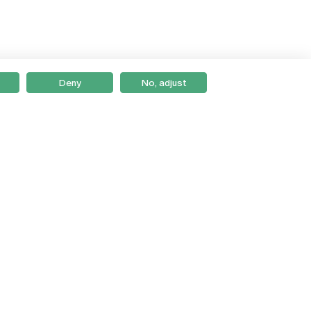
Deny
No, adjust
Braga
Lisboa
Porto
Viseu