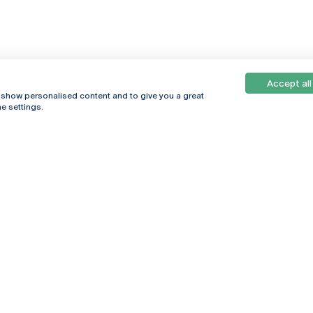
Accept all
, show personalised content and to give you a great
e settings.
Online
© 2026
Universidade
Católica
s
Portuguesa
hegar
Política de
ter
Privacidade
Termos &
Condições
Direitos do Titular
dos Dados
Entidades Financiadoras