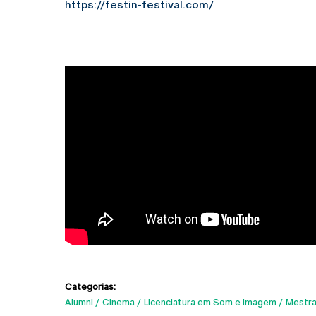
https://festin-festival.com/
Categorias:
Alumni
Cinema
Licenciatura em Som e Imagem
Mestr