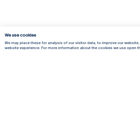
We use cookies
We may place these for analysis of our visitor data, to improve our website
website experience. For more information about the cookies we use open th
Rua Diogo Botelho 1327
Campus 
4169-005 Porto
Webmail
+351 226 196 240
Intranet
Email:
artes@ucp.pt
Serviço
Como C
Newslet