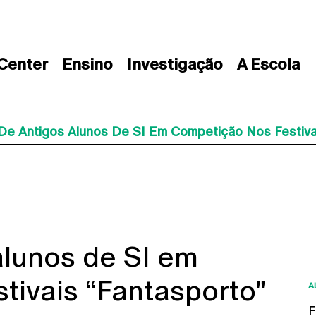
 Center
Ensino
Investigação
A Escola
De Antigos Alunos De SI Em Competição Nos Festivai
alunos de SI em
tivais “Fantasporto"
A
F