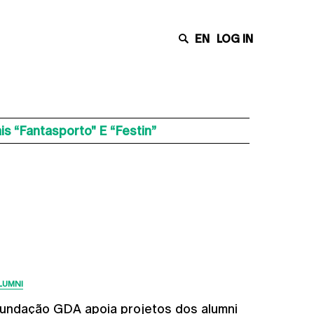
EN
LOG IN
s “Fantasporto" E “Festin”
Últimas Notícias
LUMNI
undação GDA apoia projetos dos alumni