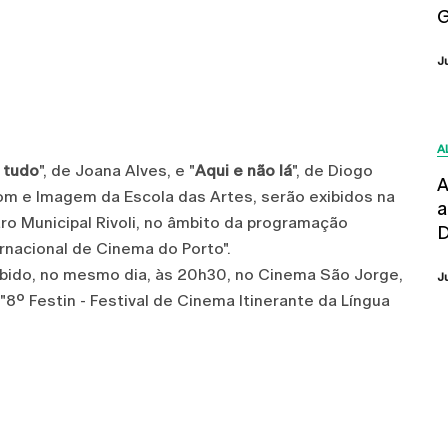
G
J
A
e tudo
", de Joana Alves, e "
Aqui e não lá
", de Diogo
A
Som e Imagem da Escola das Artes, serão exibidos na
a
tro Municipal Rivoli, no âmbito da programação
D
ernacional de Cinema do Porto".
exibido, no mesmo dia, às 20h30, no Cinema São Jorge,
J
"8º Festin - Festival de Cinema Itinerante da Língua