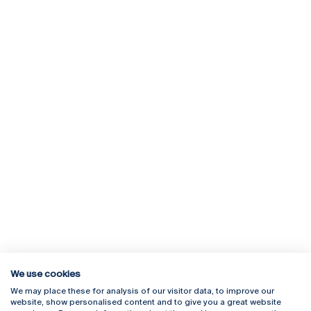
We use cookies
We may place these for analysis of our visitor data, to improve our
Rua Diogo Botelho 1327
Campus Online
website, show personalised content and to give you a great website
4169-005 Porto
Webmail