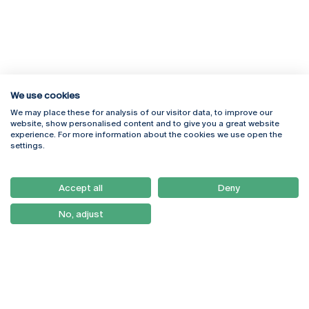
We use cookies
We may place these for analysis of our visitor data, to improve our
Rua Diogo Botelho 1327
Campus Online
website, show personalised content and to give you a great website
4169-005 Porto
Webmail
experience. For more information about the cookies we use open the
+351 226 196 240
Intranet
settings.
Email:
artes@ucp.pt
Serviços
Como Chegar
Accept all
Deny
Newsletter
No, adjust
© 2026
Braga
Universidade Católica
Lisboa
Portuguesa
Porto
Viseu
Política de Privacidade