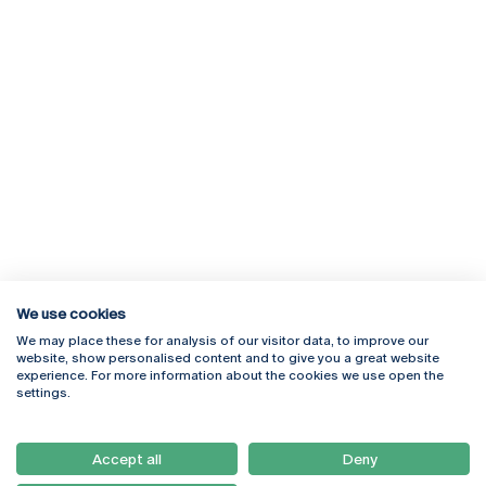
We use cookies
We may place these for analysis of our visitor data, to improve our
Rua Diogo Botelho 1327
Campus Online
website, show personalised content and to give you a great website
4169-005 Porto
Webmail
experience. For more information about the cookies we use open the
+351 226 196 240
Intranet
settings.
Email:
artes@ucp.pt
Serviços
Como Chegar
Accept all
Deny
Newsletter