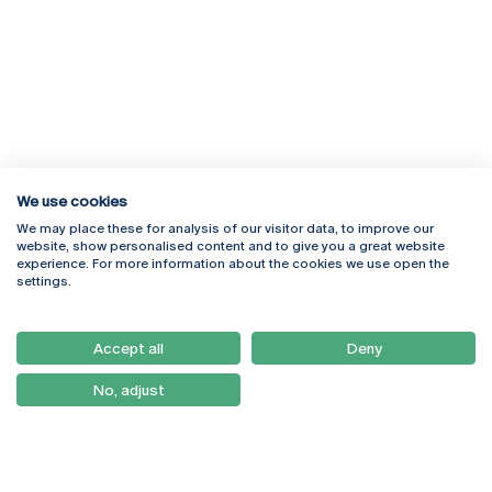
We use cookies
We may place these for analysis of our visitor data, to improve our
Rua Diogo Botelho 1327
Campus Online
website, show personalised content and to give you a great website
4169-005 Porto
Webmail
experience. For more information about the cookies we use open the
+351 226 196 240
Intranet
settings.
Email:
artes@ucp.pt
Serviços
Como Chegar
Accept all
Deny
Newsletter
No, adjust
© 2026
Braga
Universidade Católica
Lisboa