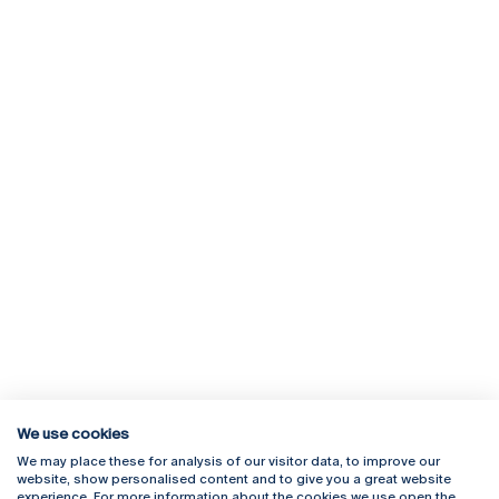
We use cookies
We may place these for analysis of our visitor data, to improve our
Rua Diogo Botelho 1327
Campus Online
website, show personalised content and to give you a great website
4169-005 Porto
Webmail
experience. For more information about the cookies we use open the