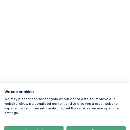
We use cookies
We may place these for analysis of our visitor data, to improve our
Rua Diogo Botelho 1327
Campus Online
website, show personalised content and to give you a great website
4169-005 Porto
Webmail
experience. For more information about the cookies we use open the
+351 226 196 240
Intranet
settings.
Email:
artes@ucp.pt
Serviços
Como Chegar