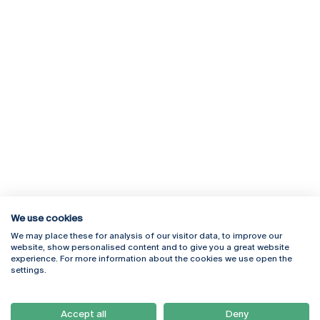
We use cookies
We may place these for analysis of our visitor data, to improve our
Rua Diogo Botelho 1327
Campus Online
website, show personalised content and to give you a great website
4169-005 Porto
Webmail
experience. For more information about the cookies we use open the
+351 226 196 240
Intranet
settings.
Email:
artes@ucp.pt
Serviços
Como Chegar
Accept all
Deny