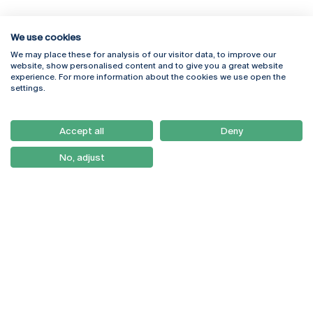
We use cookies
We may place these for analysis of our visitor data, to improve our
Rua Diogo Botelho 1327
Campus Online
website, show personalised content and to give you a great website
4169-005 Porto
Webmail
experience. For more information about the cookies we use open the
+351 226 196 240
Intranet
settings.
Email:
artes@ucp.pt
Serviços
Como Chegar
Accept all
Deny
Newsletter
No, adjust
© 2026
Braga
Universidade Católica
Lisboa
Portuguesa
Porto
Viseu
Política de Privacidade
Termos & Condições
Direitos do Titular dos
Dados