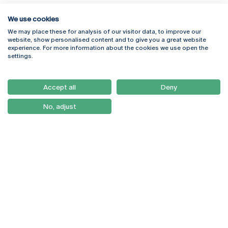
We use cookies
We may place these for analysis of our visitor data, to improve our
Rua Diogo Botelho 1327
Campus Online
website, show personalised content and to give you a great website
4169-005 Porto
Webmail
experience. For more information about the cookies we use open the
+351 226 196 240
Intranet
settings.
Email:
artes@ucp.pt
Serviços
Como Chegar
Accept all
Deny
Newsletter
No, adjust
© 2026
Braga
Universidade Católica
Lisboa
Portuguesa
Porto
Viseu
Política de Privacidade
Termos & Condições
Direitos do Titular dos
Dados