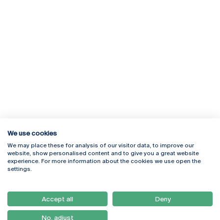
We use cookies
We may place these for analysis of our visitor data, to improve our
Rua Diogo Botelho 1327
Campus Online
website, show personalised content and to give you a great website
4169-005 Porto
Webmail
experience. For more information about the cookies we use open the
+351 226 196 240
Intranet
settings.
Email:
artes@ucp.pt
Serviços
Como Chegar
Accept all
Deny
Newsletter
No, adjust