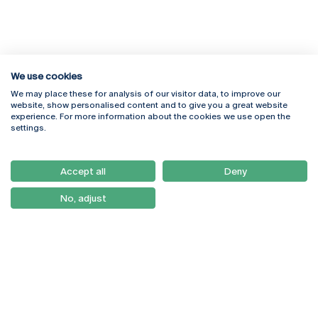
We use cookies
We may place these for analysis of our visitor data, to improve our
Rua Diogo Botelho 1327
Campus Online
website, show personalised content and to give you a great website
4169-005 Porto
Webmail
experience. For more information about the cookies we use open the
+351 226 196 240
Intranet
settings.
Email:
artes@ucp.pt
Serviços
Como Chegar
Accept all
Deny
Newsletter
No, adjust
© 2026
Braga
Universidade Católica
Lisboa
Portuguesa
Porto
Viseu
Política de Privacidade
Termos & Condições