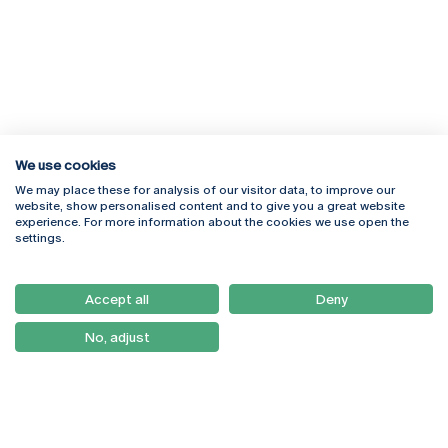
We use cookies
We may place these for analysis of our visitor data, to improve our
Rua Diogo Botelho 1327
Campus Online
website, show personalised content and to give you a great website
4169-005 Porto
Webmail
experience. For more information about the cookies we use open the
+351 226 196 240
Intranet
settings.
Email:
artes@ucp.pt
Serviços
Como Chegar
Accept all
Deny
Newsletter
No, adjust
© 2026
Braga
Universidade Católica
Lisboa
Portuguesa
Porto