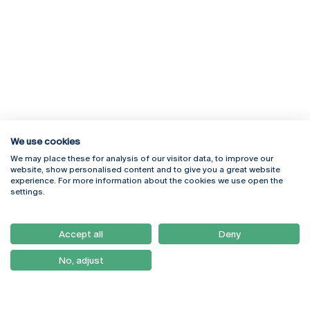
We use cookies
We may place these for analysis of our visitor data, to improve our
Rua Diogo Botelho 1327
Campus Online
website, show personalised content and to give you a great website
4169-005 Porto
Webmail
experience. For more information about the cookies we use open the
+351 226 196 240
Intranet
settings.
Email:
artes@ucp.pt
Serviços
Como Chegar
Accept all
Deny
Newsletter
No, adjust
© 2026
Braga