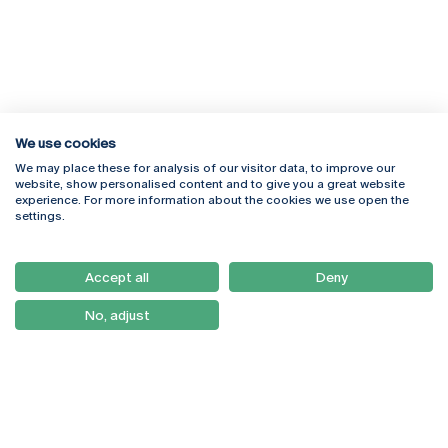
We use cookies
We may place these for analysis of our visitor data, to improve our
Rua Diogo Botelho 1327
Campus Online
website, show personalised content and to give you a great website
4169-005 Porto
Webmail
experience. For more information about the cookies we use open the
+351 226 196 240
Intranet
settings.
Email:
artes@ucp.pt
Serviços
Como Chegar
Accept all
Deny
Newsletter
No, adjust
© 2026
Braga
Universidade Católica
Lisboa
Portuguesa
Porto
Viseu