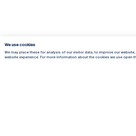
We use cookies
We may place these for analysis of our visitor data, to improve our website
website experience. For more information about the cookies we use open th
Rua Diogo Botelho 1327
Campus 
4169-005 Porto
Webmail
+351 226 196 240
Intranet
Email:
artes@ucp.pt
Serviço
Como C
Newslet