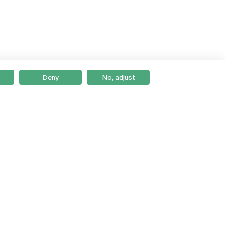
Deny
No, adjust
Braga
Lisboa
Porto
Viseu