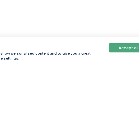
Accept all
, show personalised content and to give you a great
e settings.
Online
© 2026
Universidade
Católica
s
Portuguesa
hegar
Política de
ter
Privacidade
Termos &
Condições
Direitos do Titular
dos Dados