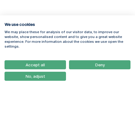
We use cookies
We may place these for analysis of our visitor data, to improve our
Rua Diogo Botelho 1327
Campus Online
website, show personalised content and to give you a great website
4169-005 Porto
Webmail
experience. For more information about the cookies we use open the
+351 226 196 240
Intranet
settings.
Email:
artes@ucp.pt
Serviços
Como Chegar
Accept all
Deny
Newsletter
No, adjust
© 2026
Braga
Universidade Católica
Lisboa
Portuguesa
Porto
Viseu
Política de Privacidade
Termos & Condições
Direitos do Titular dos
Dados