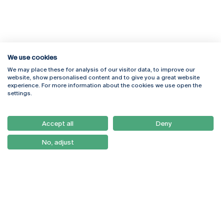
We use cookies
We may place these for analysis of our visitor data, to improve our
Rua Diogo Botelho 1327
Campus Online
website, show personalised content and to give you a great website
4169-005 Porto
Webmail
experience. For more information about the cookies we use open the
+351 226 196 240
Intranet
settings.
Email:
artes@ucp.pt
Serviços
Como Chegar
Accept all
Deny
Newsletter
No, adjust
© 2026
Braga
Universidade Católica
Lisboa
Portuguesa
Porto
Viseu
Política de Privacidade
Termos & Condições