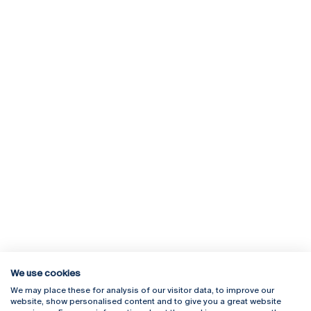
We use cookies
We may place these for analysis of our visitor data, to improve our
Rua Diogo Botelho 1327
Campus Online
website, show personalised content and to give you a great website
4169-005 Porto
Webmail