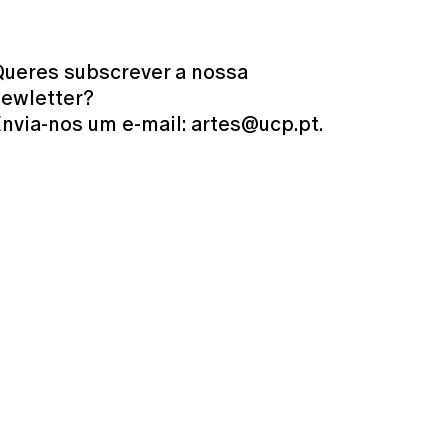
Mais Informações
ueres subscrever a nossa
ewletter?
nvia-nos um e-mail: artes@ucp.pt.