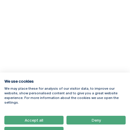
We use cookies
We may place these for analysis of our visitor data, to improve our
Rua Diogo Botelho 1327
Campus Online
website, show personalised content and to give you a great website
4169-005 Porto
Webmail
experience. For more information about the cookies we use open the
+351 226 196 240
Intranet
settings.
Email:
artes@ucp.pt
Serviços
Como Chegar
Accept all
Deny
Newsletter