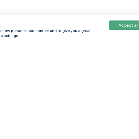
Accept all
Online
© 2026
, show personalised content and to give you a great
Universidade
e settings.
Católica
s
Portuguesa
hegar
Política de
ter
Privacidade
Termos &
Condições
Direitos do Titular
dos Dados
Entidades Financiadoras