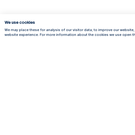
We use cookies
Rua Diogo Botelho 1327
Campus 
We may place these for analysis of our visitor data, to improve our website
4169-005 Porto
Webmail
website experience. For more information about the cookies we use open th
+351 226 196 240
Intranet
Email:
artes@ucp.pt
Serviço
Como C
Newslet