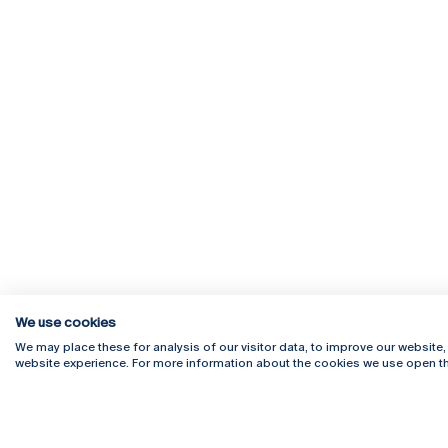
We use cookies
We may place these for analysis of our visitor data, to improve our website
website experience. For more information about the cookies we use open th
Rua Diogo Botelho 1327
Campus 
4169-005 Porto
Webmail
+351 226 196 240
Intranet
Email:
artes@ucp.pt
Serviço
Como C