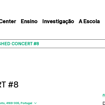
 Center
Ensino
Investigação
A Escola
SHED CONCERT #8
T #8
A
Show map
D
orto
4169-005
Portugal