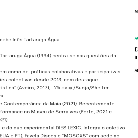
M
A
ebe Inês Tartaruga Água.
D
ês Tartaruga Água (1994) centra-se nas questões da
i
A
bem como de práticas colaborativas e participativas
ções colectivas desde 2013, com destaque
rtística” (Aveiro, 2017), “Убежище/Suoja/Shelter
св
 Arte Contemporânea da Maia (2021). Recentemente
ormance no Museu de Serralves (Porto, 2021 e
021).
e do duo experimental DIES LEXIC. Integra o coletivo
IT, EUA e PT), Favela Discos e “MOSCXS” com sede no