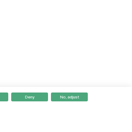
Deny
No, adjust
Braga
Lisboa
Porto
Viseu