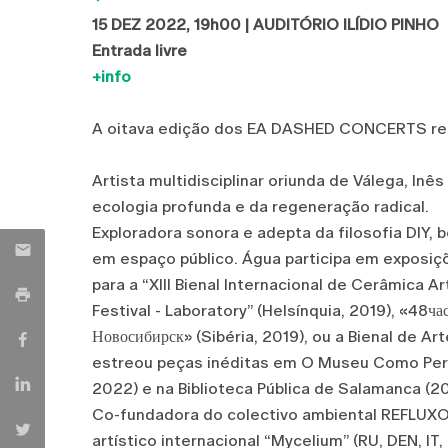
15 DEZ 2022, 19h00 | AUDITÓRIO ILÍDIO PINHO
Entrada livre
+info
A oitava edição dos EA DASHED CONCERTS rec
Artista multidisciplinar oriunda de Válega, In
ecologia profunda e da regeneração radical.
Exploradora sonora e adepta da filosofia DIY, 
em espaço público. Água participa em exposi
para a “XIII Bienal Internacional de Cerâmica A
Festival - Laboratory” (Helsínquia, 2019), «48ча
Новосибирск» (Sibéria, 2019), ou a Bienal de
estreou peças inéditas em O Museu Como Perf
2022) e na Biblioteca Pública de Salamanca (2
Co-fundadora do colectivo ambiental REFLUXO 
artístico internacional “Mycelium” (RU, DEN, 