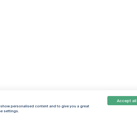
Accept all
, show personalised content and to give you a great
e settings.
Online
© 2026
Universidade
Católica
s
Portuguesa
hegar