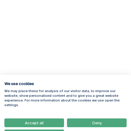
We use cookies
We may place these for analysis of our visitor data, to improve our
Rua Diogo Botelho 1327
Campus Online
website, show personalised content and to give you a great website
4169-005 Porto
Webmail
experience. For more information about the cookies we use open the
+351 226 196 240
Intranet
settings.
Email:
artes@ucp.pt
Serviços
Como Chegar
Accept all
Deny
Newsletter