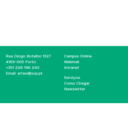
Rua Diogo Botelho 1327
Campus Online
4169-005 Porto
Webmail
+351 226 196 240
Intranet
Email:
artes@ucp.pt
Serviços
Como Chegar
Newsletter
© 2026
Braga
Universidade Católica
Lisboa
Portuguesa
Porto