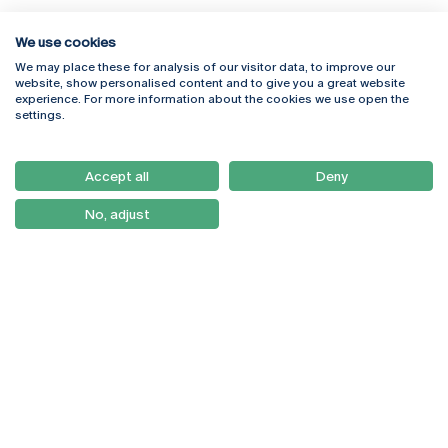
We use cookies
We may place these for analysis of our visitor data, to improve our
Rua Diogo Botelho 1327
Campus Online
website, show personalised content and to give you a great website
4169-005 Porto
Webmail
experience. For more information about the cookies we use open the
+351 226 196 240
Intranet
settings.
Email:
artes@ucp.pt
Serviços
Como Chegar
Accept all
Deny
Newsletter
No, adjust
© 2026
Braga
Universidade Católica
Lisboa
Portuguesa
Porto
Viseu
Política de Privacidade
Termos & Condições
Direitos do Titular dos
Dados