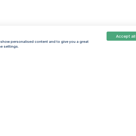
Accept all
, show personalised content and to give you a great
e settings.
Online
© 2026
Universidade
Católica
s
Portuguesa
hegar
Política de
ter
Privacidade
Termos &
Condições
Direitos do Titular
dos Dados
Entidades Financiadoras