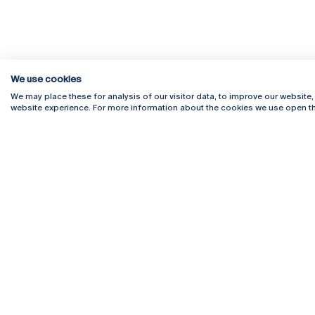
We use cookies
We may place these for analysis of our visitor data, to improve our website
website experience. For more information about the cookies we use open th
Rua Diogo Botelho 1327
Campus 
4169-005 Porto
Webmail
+351 226 196 240
Intranet
Email:
artes@ucp.pt
Serviço
Como C
Newslet