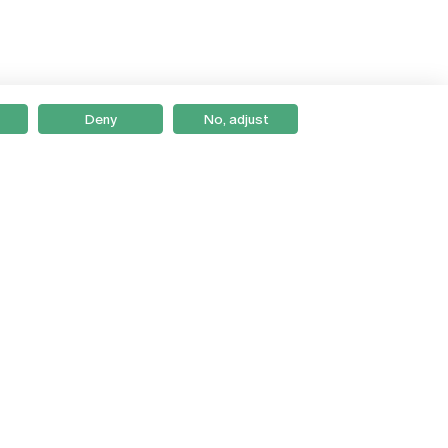
Deny
No, adjust
Braga
Lisboa
Porto
Viseu