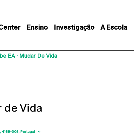
 Center
Ensino
Investigação
A Escola
ube EA · Mudar De Vida
 de Vida
Show map
4169-005
Portugal