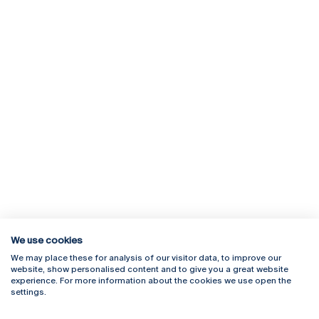
We use cookies
We may place these for analysis of our visitor data, to improve our
Rua Diogo Botelho 1327
Campus Online
website, show personalised content and to give you a great website
4169-005 Porto
Webmail
experience. For more information about the cookies we use open the
+351 226 196 240
Intranet
settings.
Email:
artes@ucp.pt
Serviços