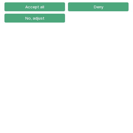
Como Chegar
Accept all
Deny
Newsletter
No, adjust
© 2026
Braga
Universidade Católica
Lisboa
Portuguesa
Porto
Viseu
Política de Privacidade
Termos & Condições
Direitos do Titular dos
Dados
Entidades Financiadoras