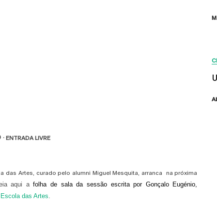
M
C
U
A
O
· ENTRADA LIVRE
a das Artes, curado pelo alumni Miguel Mesquita, arranca na próxima
eia aqui a
folha de sala da sessão escrita por Gonçalo Eugénio,
Escola das Artes
.