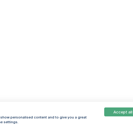
Accept all
, show personalised content and to give you a great
e settings.
Online
© 2026
Universidade