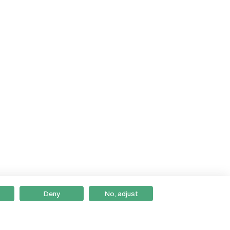
Deny
No, adjust
Braga
Lisboa