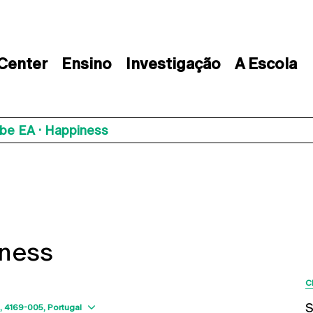
 Center
Ensino
Investigação
A Escola
ube EA · Happiness
iness
C
Show map
S
4169-005
Portugal