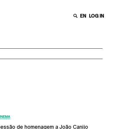
EN
LOG IN
Últimas Notícias
INEMA
essão de homenagem a João Canijo