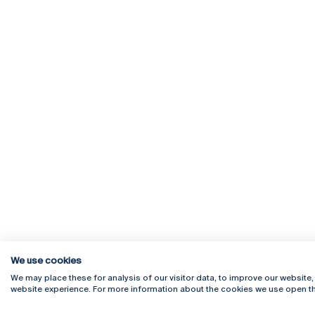
We use cookies
We may place these for analysis of our visitor data, to improve our website
website experience. For more information about the cookies we use open th
Rua Diogo Botelho 1327
Campus 
4169-005 Porto
Webmail