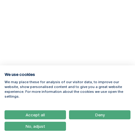
We use cookies
We may place these for analysis of our visitor data, to improve our
Rua Diogo Botelho 1327
Campus Online
website, show personalised content and to give you a great website
4169-005 Porto
Webmail
experience. For more information about the cookies we use open the
+351 226 196 240
Intranet
settings.
Email:
artes@ucp.pt
Serviços
Como Chegar
Accept all
Deny
Newsletter
No, adjust