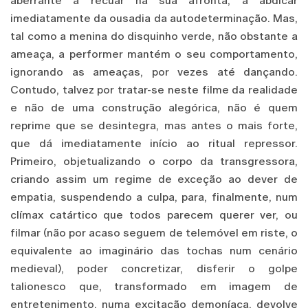
aberrante a recuar na sua afronta, a abdicar
imediatamente da ousadia da autodeterminação. Mas,
tal como a menina do disquinho verde, não obstante a
ameaça, a performer mantém o seu comportamento,
ignorando as ameaças, por vezes até dançando.
Contudo, talvez por tratar-se neste filme da realidade
e não de uma construção alegórica, não é quem
reprime que se desintegra, mas antes o mais forte,
que dá imediatamente início ao ritual repressor.
Primeiro, objetualizando o corpo da transgressora,
criando assim um regime de exceção ao dever de
empatia, suspendendo a culpa, para, finalmente, num
clímax catártico que todos parecem querer ver, ou
filmar (não por acaso seguem de telemóvel em riste, o
equivalente ao imaginário das tochas num cenário
medieval), poder concretizar, disferir o golpe
talionesco que, transformado em imagem de
entretenimento, numa excitação demoníaca, devolve