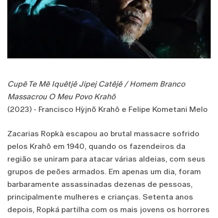
Cupē Te Mē Iquêtjê Jipej Catêjê / Homem Branco
Massacrou O Meu Povo Krahô
(2023) - Francisco Hỳjnõ Krahô e Felipe Kometani Melo
Zacarias Ropkà escapou ao brutal massacre sofrido
pelos Krahô em 1940, quando os fazendeiros da
região se uniram para atacar várias aldeias, com seus
grupos de peões armados. Em apenas um dia, foram
barbaramente assassinadas dezenas de pessoas,
principalmente mulheres e crianças. Setenta anos
depois, Ropká partilha com os mais jovens os horrores