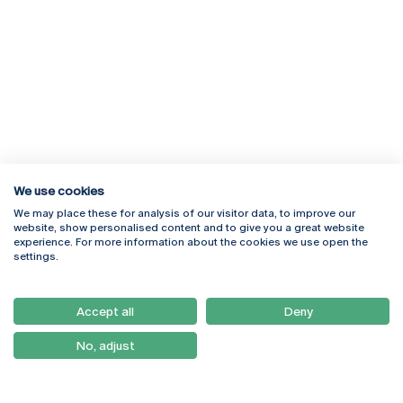
We use cookies
We may place these for analysis of our visitor data, to improve our
Rua Diogo Botelho 1327
Campus Online
website, show personalised content and to give you a great website
4169-005 Porto
Webmail
experience. For more information about the cookies we use open the
+351 226 196 240
Intranet
settings.
Email:
artes@ucp.pt
Serviços
Como Chegar
Accept all
Deny
Newsletter
No, adjust
© 2026
Braga