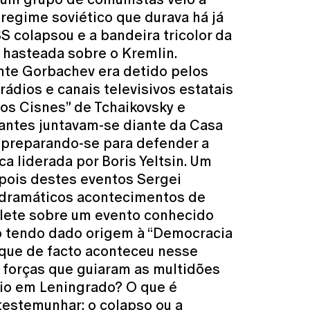
 regime soviético que durava há já
S colapsou e a bandeira tricolor da
 hasteada sobre o Kremlin.
nte Gorbachev era detido pelos
 rádios e canais televisivos estatais
os Cisnes” de Tchaikovsky e
antes juntavam-se diante da Casa
 preparando-se para defender a
a liderada por Boris Yeltsin. Um
pois destes eventos Sergei
s dramáticos acontecimentos de
flete sobre um evento conhecido
 tendo dado origem à “Democracia
 que de facto aconteceu nesse
 forças que guiaram as multidões
cio em Leningrado? O que é
testemunhar: o colapso ou a