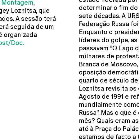
a Montagem
,
determinar o fim do
gey Loznitsa, que
sete décadas. A URS
dos. A sessão terá
Federação Russa foi
erá seguida de um
Enquanto o preside
é organizada
líderes do golpe, as
ost/Doc.
passavam “O Lago d
milhares de protest
Branca de Moscovo,
oposição democrátic
quarto de século de
Loznitsa revisita o
Agosto de 1991 e re
mundialmente como
Russa”. Mas o que é
mês? Quais eram as
até à Praça do Palá
estamos de facto a 