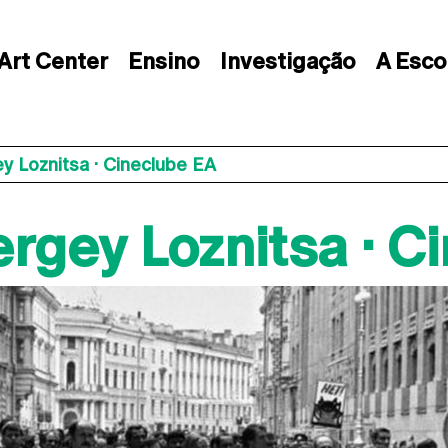
Art Center
Ensino
Investigação
A Esco
y Loznitsa · Cineclube EA
ergey Loznitsa · C