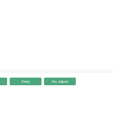
Deny
No, adjust
Braga
Lisboa
Porto
Viseu