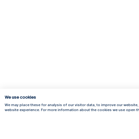
We use cookies
We may place these for analysis of our visitor data, to improve our website
website experience. For more information about the cookies we use open th
Rua Diogo Botelho 1327
Campus 
4169-005 Porto
Webmail
+351 226 196 240
Intranet
Email:
artes@ucp.pt
Serviço
Como C