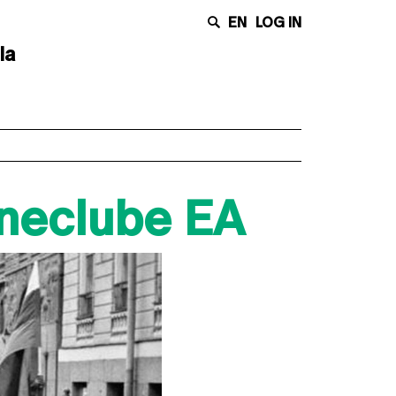
EN
LOG IN
la
ineclube EA