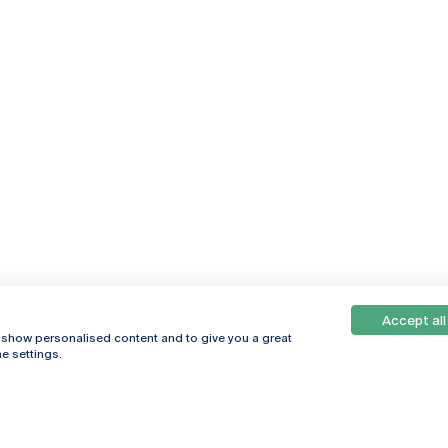
Accept all
, show personalised content and to give you a great
e settings.
Online
© 2026
Universidade
Católica
s
Portuguesa
hegar