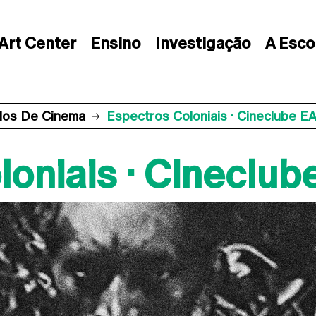
Art Center
Ensino
Investigação
A Esco
los De Cinema
Espectros Coloniais · Cineclube E
oniais · Cineclub