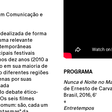
 em Comunicação e
 idealizada de forma
uma relevante
ntemporâneas
ipais festivais
mos dez anos (2010 a
ão em sua maioria de
PROGRAMA
o diferentes regiões
enas por suas
Nunca é Noite no M
sada
de Ernesto de Carv
o debate ético-
Brasil, 2016, 6'
 Os seis filmes
+
comum: são, cada um
Entretempos
antasmas" da