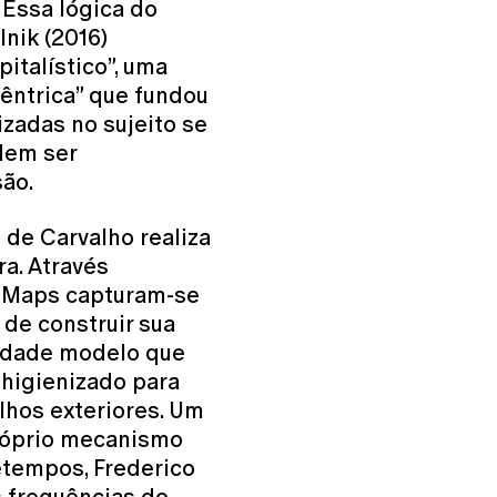
 Essa lógica do
nik (2016)
italístico”, uma
êntrica” que fundou
izadas no sujeito se
dem ser
ão.
de Carvalho realiza
a. Através
 Maps capturam-se
de construir sua
cidade modelo que
 higienizado para
lhos exteriores. Um
próprio mecanismo
etempos, Frederico