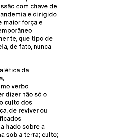
sessão com chave de
pandemia e dirigido
e maior força e
temporâneo
mente, que tipo de
la, de fato, nunca
alética da
a,
smo verbo
er dizer não só o
o culto dos
ça, de reviver ou
ificados
abalhado sobre a
ha sob a terra; culto;