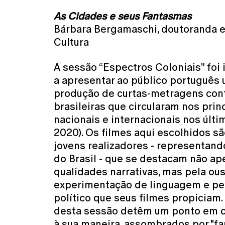
As Cidades e seus Fantasmas
Bárbara Bergamaschi, doutoranda
Cultura
A sessão “Espectros Coloniais” foi
a apresentar ao público português 
produção de curtas-metragens co
brasileiras que circularam nos princ
nacionais e internacionais nos últi
2020). Os filmes aqui escolhidos s
jovens realizadores - representand
do Brasil - que se destacam não ap
qualidades narrativas, mas pela ou
experimentação de linguagem e pel
político que seus filmes propiciam.
desta sessão detêm um ponto em 
à sua maneira, assombrados por "f