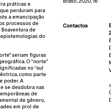
Brasil, 2020, 16'
ra práticas e
 que perduram para
após a emancipação
 os processos de
Contactos
o Boaventura de
“epistemologias do
Norte" seriam figuras
eográfica. O “norte”
gnificadas no “sul
êntrica, como parte
e poder. A
a e se desdobra nas
ntemporâneas de
amental de gênero,
dades em prol de