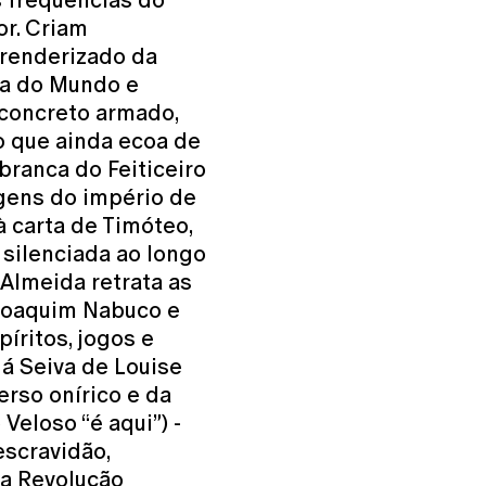
s frequências do
r. Criam
 renderizado da
pa do Mundo e
 concreto armado,
o que ainda ecoa de
ranca do Feiticeiro
gens do império de
à carta de Timóteo,
silenciada ao longo
 Almeida retrata as
 Joaquim Nabuco e
píritos, jogos e
Já Seiva de Louise
erso onírico e da
Veloso “é aqui”) -
escravidão,
da Revolução