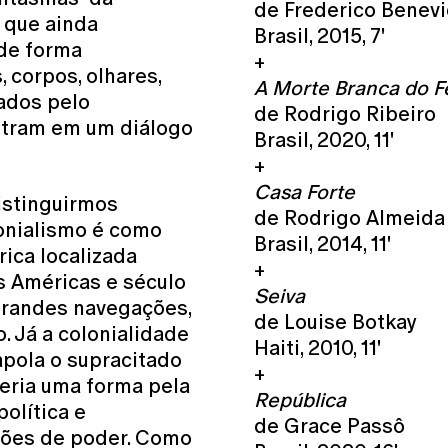
de Frederico Benevi
a que ainda
Brasil, 2015, 7'
de forma
+
 corpos, olhares,
A Morte Branca do F
sados pelo
de Rodrigo Ribeiro
entram em um diálogo
Brasil, 2020, 11'
+
Casa Forte
istinguirmos
de Rodrigo Almeida
lonialismo é como
Brasil, 2014, 11'
rica localizada
+
s Américas e século
Seiva
 grandes navegações,
de Louise Botkay
. Já a colonialidade
Haiti, 2010, 11'
apola o supracitado
+
seria uma forma pela
República
olítica e
de Grace Passô
ações de poder. Como