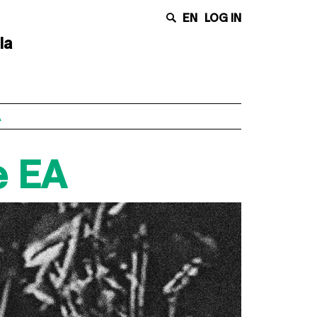
EN
LOG IN
la
A
e EA