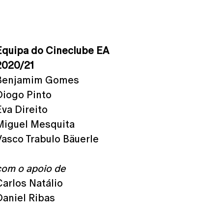
Equipa do Cineclube EA
2020/21
Benjamim Gomes
Diogo Pinto
Eva Direito
Miguel Mesquita
Vasco Trabulo Bäuerle
com o apoio de
Carlos Natálio
Daniel Ribas