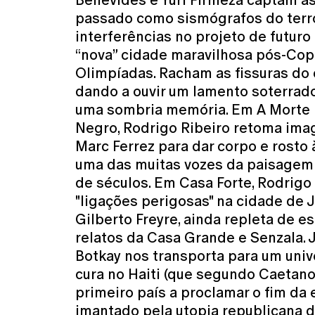
Benevides e Yuri Firmeza captam a
passado como sismógrafos do terro
interferências no projeto de futuro
“nova” cidade maravilhosa pós-Co
Olimpíadas. Racham as fissuras do
dando a ouvir um lamento soterrad
uma sombria memória. Em A Morte b
Negro, Rodrigo Ribeiro retoma ima
Marc Ferrez para dar corpo e rosto 
uma das muitas vozes da paisagem 
de séculos. Em Casa Forte, Rodrigo
"ligações perigosas" na cidade de
Gilberto Freyre, ainda repleta de es
relatos da Casa Grande e Senzala. 
Botkay nos transporta para um univ
cura no Haiti (que segundo Caetano 
primeiro país a proclamar o fim da 
imantado pela utopia republicana 