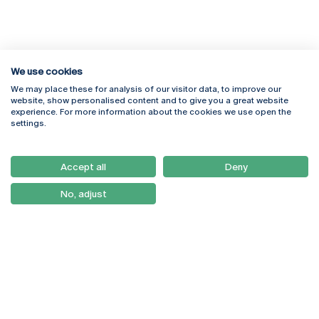
We use cookies
We may place these for analysis of our visitor data, to improve our
Rua Diogo Botelho 1327
Campus Online
website, show personalised content and to give you a great website
4169-005 Porto
Webmail
experience. For more information about the cookies we use open the
+351 226 196 240
Intranet
settings.
Email:
artes@ucp.pt
Serviços
Como Chegar
Accept all
Deny
Newsletter
No, adjust
© 2026
Braga
Universidade Católica
Lisboa
Portuguesa
Porto
Viseu
Política de Privacidade
Termos & Condições
Direitos do Titular dos