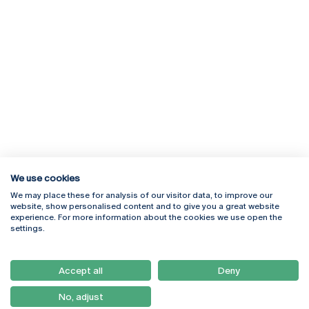
We use cookies
We may place these for analysis of our visitor data, to improve our
Rua Diogo Botelho 1327
Campus Online
website, show personalised content and to give you a great website
4169-005 Porto
Webmail
experience. For more information about the cookies we use open the
+351 226 196 240
Intranet
settings.
Email:
artes@ucp.pt
Serviços
Como Chegar
Accept all
Deny
Newsletter
No, adjust