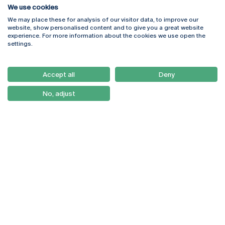
We use cookies
We may place these for analysis of our visitor data, to improve our
Rua Diogo Botelho 1327
Campus Online
website, show personalised content and to give you a great website
4169-005 Porto
Webmail
experience. For more information about the cookies we use open the
+351 226 196 240
Intranet
settings.
Email:
artes@ucp.pt
Serviços
Como Chegar
Accept all
Deny
Newsletter
No, adjust
© 2026
Braga
Universidade Católica
Lisboa
Portuguesa
Porto
Viseu
Política de Privacidade
Termos & Condições
Direitos do Titular dos
Dados