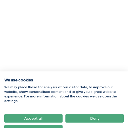
We use cookies
We may place these for analysis of our visitor data, to improve our
Rua Diogo Botelho 1327
Campus Online
website, show personalised content and to give you a great website
4169-005 Porto
Webmail
experience. For more information about the cookies we use open the
+351 226 196 240
Intranet
settings.
Email:
artes@ucp.pt
Serviços
Como Chegar
Accept all
Deny
Newsletter