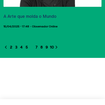
ARTIGO DE OPINIÃO
A Arte que molda o Mundo
15/04/2025 - 17:48
Observador Online
2
3
4
5
6
7
8
9
10