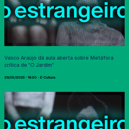
AULAS ABERTAS
Vasco Araújo dá aula aberta sobre Metáfora
crítica de "O Jardim"
29/05/2025 - 16:50
E-Cultura