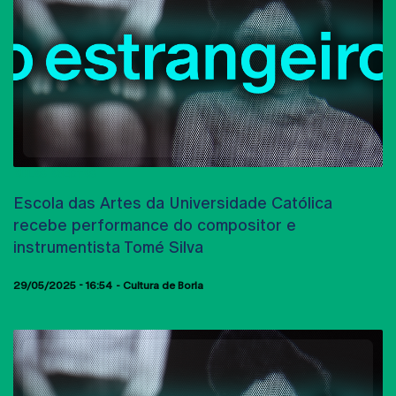
AULAS ABERTAS
Escola das Artes da Universidade Católica
recebe performance do compositor e
instrumentista Tomé Silva
29/05/2025 - 16:54
Cultura de Borla