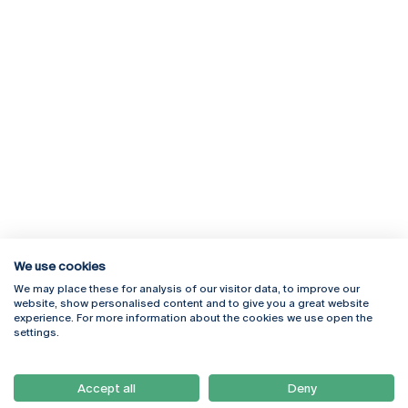
We use cookies
We may place these for analysis of our visitor data, to improve our
Rua Diogo Botelho 1327
Campus Online
website, show personalised content and to give you a great website
4169-005 Porto
Webmail
experience. For more information about the cookies we use open the
+351 226 196 240
Intranet
settings.
Email:
artes@ucp.pt
Serviços
Como Chegar
Accept all
Deny
Newsletter