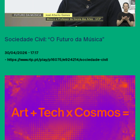
SOUND ART & DESIGN
Sociedade Civil: “O Futuro da Música”
30/04/2026 - 17:17
https://www.rtp.pt/play/p16075/e924214/sociedade-civil