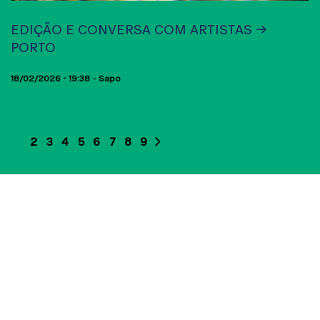
EXPOSIÇÕES
EDIÇÃO E CONVERSA COM ARTISTAS →
PORTO
18/02/2026 - 19:38
Sapo
1
2
3
4
5
6
7
8
9