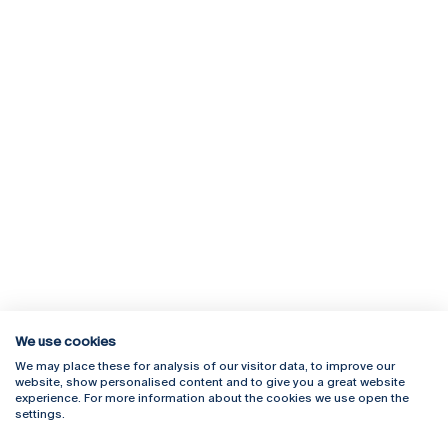
We use cookies
We may place these for analysis of our visitor data, to improve our
Rua Diogo Botelho 1327
Campus Online
website, show personalised content and to give you a great website
4169-005 Porto
Webmail
experience. For more information about the cookies we use open the
+351 226 196 240
Intranet
settings.
Email:
artes@ucp.pt
Serviços