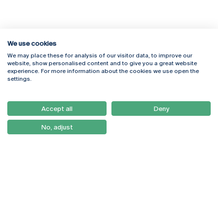
We use cookies
We may place these for analysis of our visitor data, to improve our
Rua Diogo Botelho 1327
Campus Online
website, show personalised content and to give you a great website
4169-005 Porto
Webmail
experience. For more information about the cookies we use open the
+351 226 196 240
Intranet
settings.
Email:
artes@ucp.pt
Serviços
Como Chegar
Accept all
Deny
Newsletter
No, adjust
© 2026
Braga
Universidade Católica
Lisboa
Portuguesa
Porto
Viseu
Política de Privacidade
Termos & Condições
Direitos do Titular dos