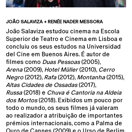
JOÃO SALAVIZA + RENÉE NADER MESSORA
João Salaviza estudou cinema na Escola
Superior de Teatro e Cinema em Lisboa e
concluiu os seus estudos na Universidad
del Cine em Buenos Aires. É autor de
filmes como
Duas Pessoas
(2005),
Arena
(2009),
Hotel Müller
(2010),
Cerro
Negro
(2012),
Rafa
(2012),
Montanha
(2015),
Altas Cidades de Ossadas
(2017),
Russa
(2018) e
Chuva é Cantoria na Aldeia
dos Mortos
(2018). Exibidos um pouco por
todo o mundo, os seus filmes já valeram
ao realizador a atribuição de importantes
prémios internacionais, como a Palma de
Ouro de Cannes (2009) e o Urso de Berlim