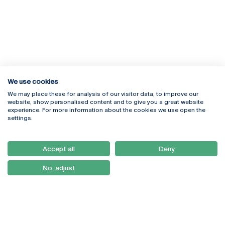
We use cookies
We may place these for analysis of our visitor data, to improve our
Rua Diogo Botelho 1327
Campus Online
website, show personalised content and to give you a great website
4169-005 Porto
Webmail
experience. For more information about the cookies we use open the
+351 226 196 240
Intranet
settings.
Email:
artes@ucp.pt
Serviços
Como Chegar
Accept all
Deny
Newsletter
No, adjust
© 2026
Braga
Universidade Católica
Lisboa
Portuguesa
Porto